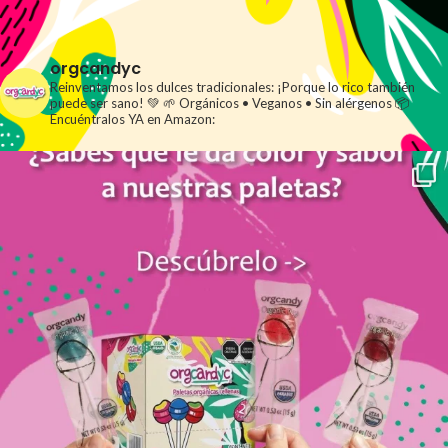
orgcandyc
Reinventamos los dulces tradicionales: ¡Porque lo rico también
puede ser sano! 💚
🌱 Orgánicos • Veganos • Sin alérgenos
📦
Encuéntralos YA en Amazon: