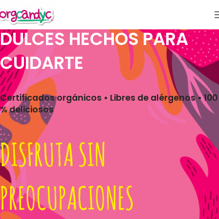
DULCES HECHOS PARA
CUIDARTE
Certificados orgánicos • Libres de alérgenos • 100
% deliciosos
DISFRUTA SIN
PREOCUPACIONES